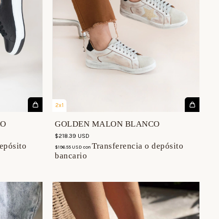
2x1
RO
GOLDEN MALON BLANCO
$218.39 USD
epósito
Transferencia o depósito
$196.55 USD
con
bancario