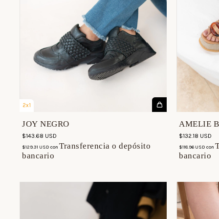
2x1
JOY NEGRO
AMELIE 
$143.68 USD
$132.18 USD
Transferencia o depósito
T
$129.31 USD
con
$118.96 USD
con
bancario
bancario