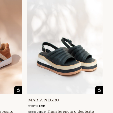
MARIA NEGRO
$132.18 USD
epósito
Transferencia o depósito
$118.96 USD
con