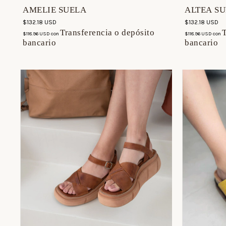
AMELIE SUELA
ALTEA S
$132.18 USD
$132.18 USD
Transferencia o depósito
T
$118.96 USD
con
$118.96 USD
con
bancario
bancario