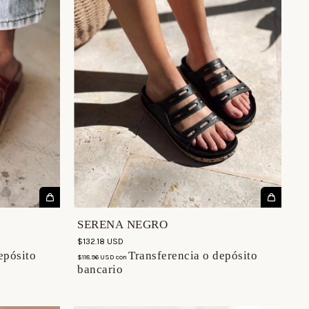
SERENA NEGRO
$132.18 USD
epósito
Transferencia o depósito
$118.96 USD
con
bancario