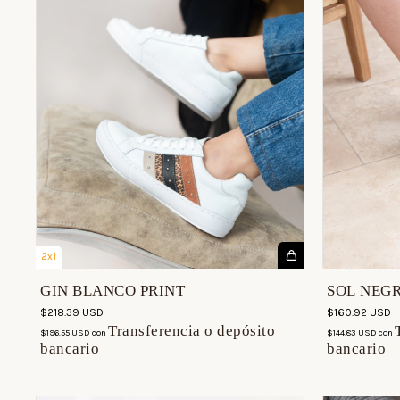
2x1
GIN BLANCO PRINT
SOL NEG
$218.39 USD
$160.92 USD
Transferencia o depósito
$196.55 USD
con
$144.83 USD
con
bancario
bancario