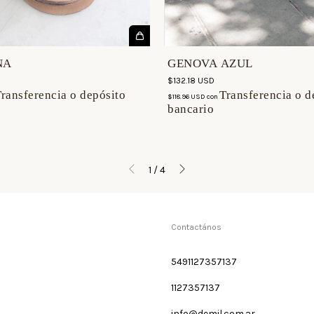
NA
GENOVA AZUL
$132.18 USD
ransferencia o depósito
Transferencia o d
$118.96 USD
con
bancario
1
/
4
Contactános
5491127357137
1127357137
info@demil.com.ar