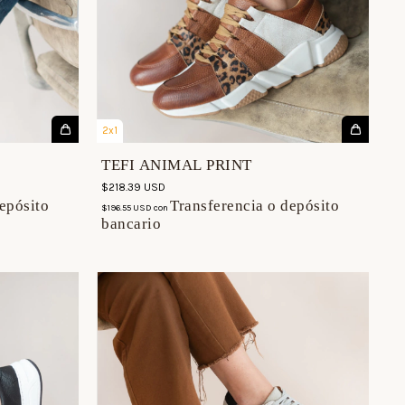
2x1
TEFI ANIMAL PRINT
$218.39 USD
epósito
Transferencia o depósito
$196.55 USD
con
bancario