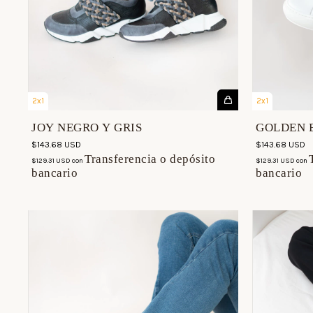
2x1
2x1
JOY NEGRO Y GRIS
GOLDEN 
$143.68 USD
$143.68 USD
Transferencia o depósito
$129.31 USD
con
$129.31 USD
con
bancario
bancario