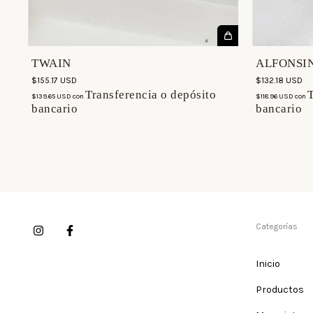
TWAIN
ALFONSI
$155.17 USD
$132.18 USD
Transferencia o depósito
T
$139.65 USD
con
$118.96 USD
con
bancario
bancario
Categorías
Inicio
Productos