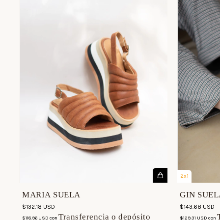
2x1
MARIA SUELA
GIN SUEL
$132.18 USD
$143.68 USD
Transferencia o depósito
$118.96 USD
con
$129.31 USD
con