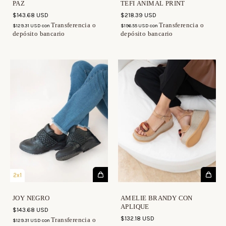
PAZ
TEFI ANIMAL PRINT
$143.68 USD
$218.39 USD
Transferencia o
Transferencia o
$129.31 USD
con
$196.55 USD
con
depósito bancario
depósito bancario
2x1
JOY NEGRO
AMELIE BRANDY CON
APLIQUE
$143.68 USD
$132.18 USD
Transferencia o
$129.31 USD
con