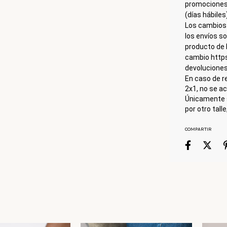
promociones.
(días hábiles
Los cambios 
los envíos so
producto de 
cambio http
devolucione
En caso de r
2x1, no se a
Únicamente 
por otro tall
COMPARTIR