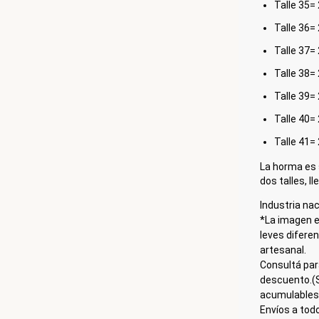
Talle 35=
Talle 36=
Talle 37=
Talle 38=
Talle 39=
Talle 40=
Talle 41=
La horma es 
dos talles, l
Industria nac
*La imagen e
leves difere
artesanal.
Consultá par
descuento.(S
acumulables
Envíos a todo