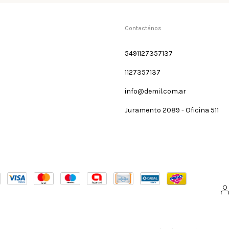
Contactános
5491127357137
1127357137
info@demil.com.ar
Juramento 2089 - Oficina 511