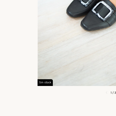
Sin stock
1
/