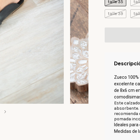
talle 35
tal
talle 39
tal
Descripci
Zueco 100% c
excelente cal
de 8x6 cm en
comodísima
Este calzado 
absorbente. 
3
recomienda c
pomada incol
Ideales para 
Medidas de la