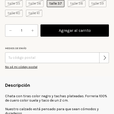
talle 35
talle 36
talle 37
talle 38
talle 39
talle 40
talle 41
MEDIOS DE ENVÍO
Cambiar CP
Entregas para el CP:
No sé mi código postal
Descripción
Chata con tiras color negro y tachas plateadas. Forreria 100%
de cuero color suela y taco de un 2 cm.
Nuestro calzado está pensado para que sean cómodos y
duraderos.