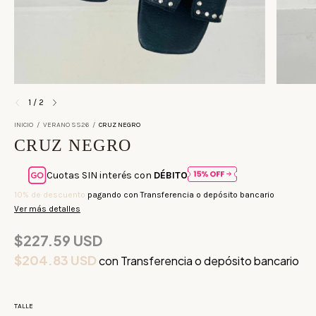
1
/
2
INICIO
/
VERANO SS26
/
CRUZ NEGRO
CRUZ NEGRO
Cuotas SIN interés con
DÉBITO
10% de descuento
pagando con Transferencia o depósito bancario
Ver más detalles
$227.59 USD
$204.83 USD
con
Transferencia o depósito bancario
TALLE