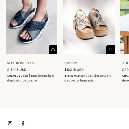
MELROSE AZUL
SAKAY
TU
$132.18 USD
$132.18 USD
$20
Transferencia o
Transferencia o
$118.96 USD
con
$118.96 USD
con
$188
depósito bancario
depósito bancario
depó