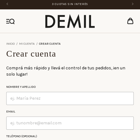
3 CUOTAS SIN INTERÉS
INICIO
/
MI CUENTA
/
CREAR CUENTA
Crear cuenta
Comprá más rápido y llevá el control de tus pedidos, ¡en un
solo lugar!
NOMBRE Y APELLIDO
EMAIL
TELÉFONO (OPCIONAL)