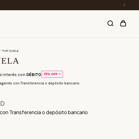
/
TUPI SUELA
UELA
N interés con
DÉBITO
agando con Transferencia o depósito bancario
SD
con
Transferencia o depósito bancario