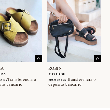
MA
ROBIN
$
 USD
$183.91 USD
$
Transferencia o
Transferencia o
USD
con
$165.52 USD
con
ito bancario
depósito bancario