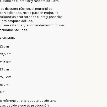
 . Base de cuero flex y madera de 2 cm.
es de cuero rústico. El material es
Son delicados. No se pueden mojar. Se
olocarles protector de cuero y pasarles
ora después del uso.
1. Horma estándar, recomendamos comprar
 normalmente usas.
 plantilla:
 23 cm
 23,5 cm
 24,5 cm
 25 cm
 25,5 cm
 26 cm
26,5
s referencial, el producto puede tener
ncias debido a que es producción