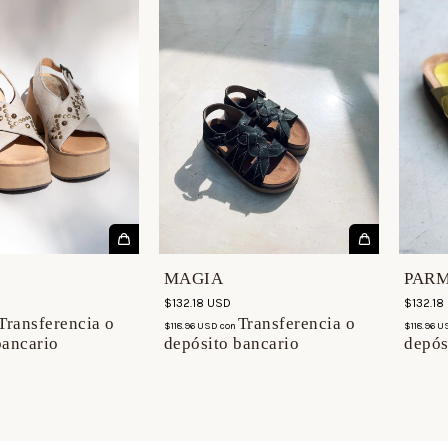
MAGIA
PAR
$132.18 USD
$132.18
Transferencia o
Transferencia o
$118.96 USD
con
$118.96 
bancario
depósito bancario
depós