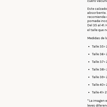
cuero vacuno
Este calzado 
absorbente. 
recomienda c
pomada incol
Del 35 al 4
el talle que
Medidas de la
Talle 35=
Talle 36=
Talle 37=
Talle 38=
Talle 39=
Talle 40=
Talle 41= 
*La imagen e
leves difere