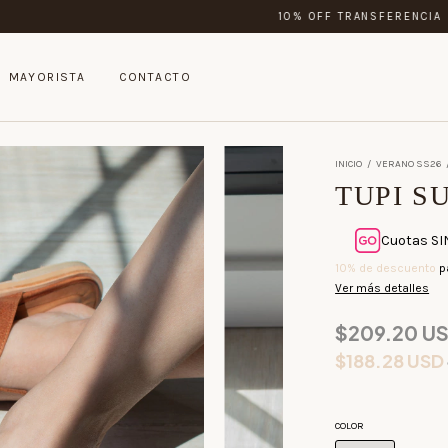
10% OFF TRANSFERENCIA
MAYORISTA
CONTACTO
INICIO
/
VERANO SS26
TUPI S
Cuotas SI
10% de descuento
p
Ver más detalles
$209.20 U
$188.28 USD
COLOR