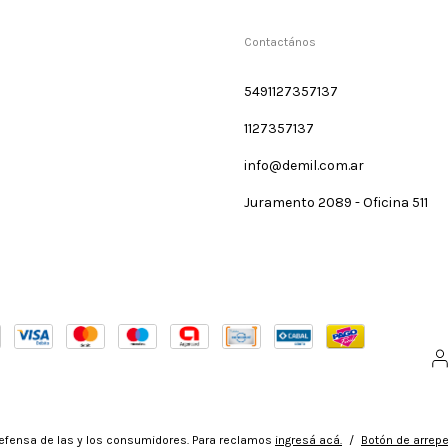
Contactános
5491127357137
1127357137
info@demil.com.ar
Juramento 2089 - Oficina 511
efensa de las y los consumidores. Para reclamos
ingresá acá.
/
Botón de arrep