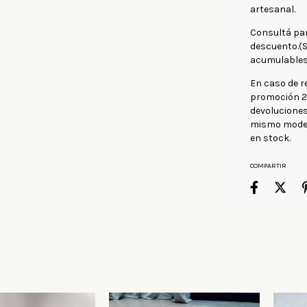
artesanal.
Consultá pa
descuento.(S
acumulables
En caso de r
promoción 2x
devolucione
mismo modelo
en stock.
COMPARTIR