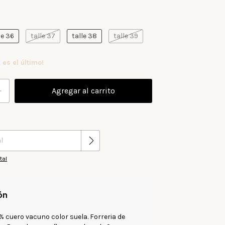
le 36
talle 37
talle 38
talle 39
 es el último!
Cambiar CP
tal
ón
% cuero vacuno color suela. Forreria de